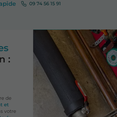
apide
09 74 56 15 91
es
n :
re de
t et
s votre