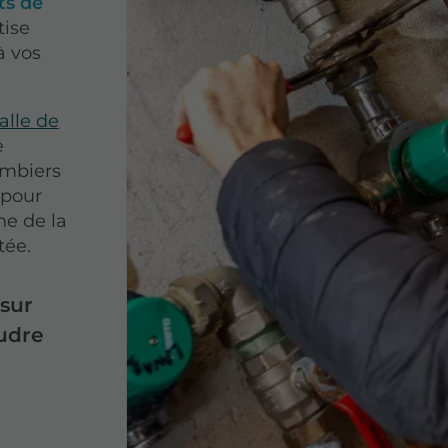
s de
tise
à vos
alle de
e
mbiers
 pour
ne de la
tée.
sur
udre