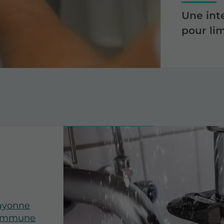
Une int
pour lim
Bayonne
 commune