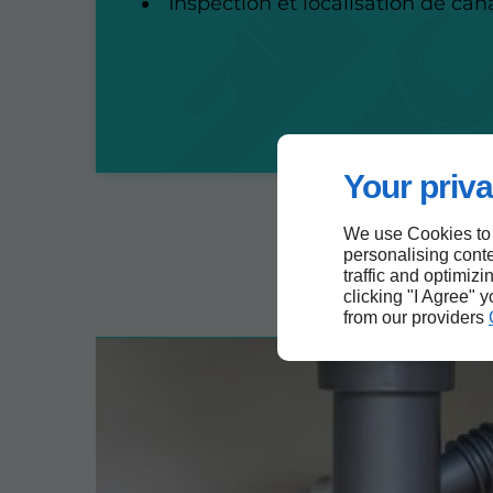
Inspection et localisation de can
Your priva
We use Cookies to
personalising conte
traffic and optimizi
clicking "I Agree" 
from our providers