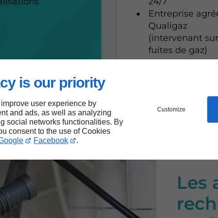
alisations
24/7
Entreprise agré
Qualigaz
(intervenant sur
fuites de gaz)
cy is our priority
 improve user experience by
Customize
nt and ads, as well as analyzing
ng social networks functionalities. By
you consent to the use of Cookies
Google
Facebook
.
Les 
rech