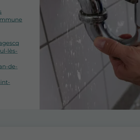
s
 commune
Magescq
ul-lès-
ean-de-
int-