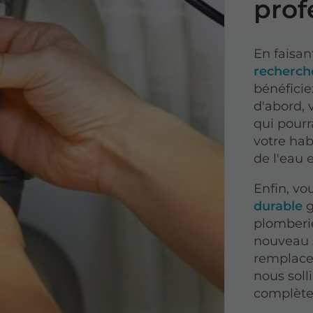
prof
En faisan
recherche
bénéfici
d'abord, 
qui pourr
votre hab
de l'eau 
Enfin, vo
durable
g
plomberie
nouveau
remplace
nous soll
complète 