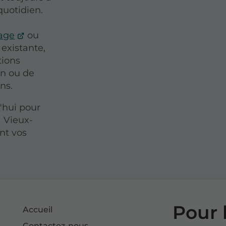
quotidien.
fage
ou
 existante,
tions
on ou de
ns.
'hui pour
à Vieux-
nt vos
Pour 
Accueil
Contactez-nous