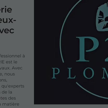
rie
eux-
vec
fessionnel à
E est le
avaux. Avec
e, nous
ons,
t qu'experts
 de la
tes des
n matière