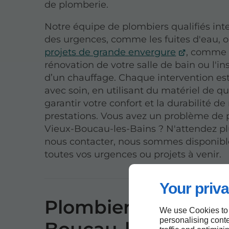
de plomberie.
Notre équipe de plombiers qualifiés inte
des urgences, comme les fuites d'eau, 
projets de grande envergure
, comme 
rénovation de votre salle de bain ou l'ins
d’un chauffage. Chaque intervention est
avec soin, en utilisant du matériel de qu
garantir votre confort et la durabilité de
prestations. Vous avez un problème de 
Vieux-Boucau-les-Bains ? N'attendez pl
nous contacter, nous sommes disponibl
toutes vos urgences ou projets à venir.
Your priva
Plombier à Vieux-
We use Cookies to
personalising conte