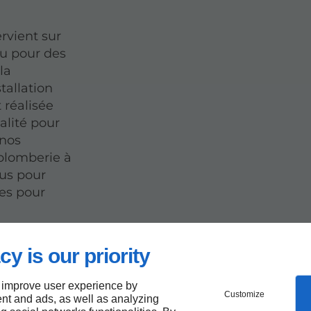
rvient sur
ou pour des
la
tallation
 réalisée
alité pour
 nos
plomberie à
us pour
es pour
cy is our priority
 improve user experience by
Customize
nt and ads, as well as analyzing