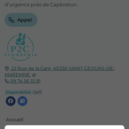
d’urgence près de Capbreton.
Appel
22 Rue de la Gare,
40230
SAINT-GEOURS-DE-
MAREMNE
09 74 56 15 91
Disponibilité :
24/7
Accueil
Contactez-nous