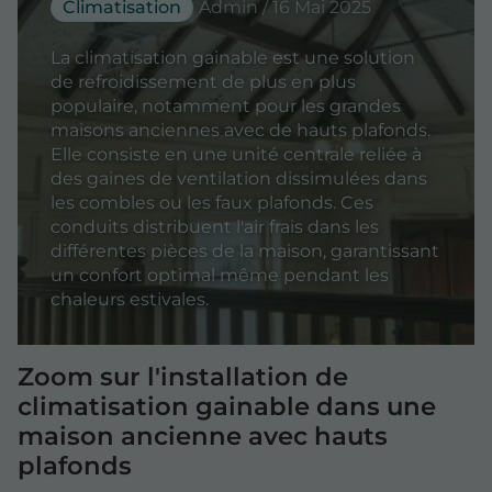
Climatisation
Admin / 16 Mai 2025
La climatisation gainable est une solution
de refroidissement de plus en plus
populaire, notamment pour les grandes
maisons anciennes avec de hauts plafonds.
Elle consiste en une unité centrale reliée à
des gaines de ventilation dissimulées dans
les combles ou les faux plafonds. Ces
conduits distribuent l'air frais dans les
différentes pièces de la maison, garantissant
un confort optimal même pendant les
chaleurs estivales.
Zoom sur l'installation de
climatisation gainable dans une
maison ancienne avec hauts
plafonds