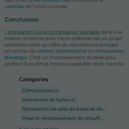
des filtres, la
vérification
des conduits et le
contrôle
de l'unité centrale.
Conclusion
L'
installation d'une climatisation gainable
dans une
maison ancienne avec hauts plafonds est un projet
ambitieux mais qui offre de nombreux avantages
en termes de
confort
, d'
esthétisme
et d'
économies
d'énergie
. C'est un investissement durable pour
profiter d'un climat intérieur agréable toute l'année.
Catégories
Climatisation
(2)
Recherche de fuites
(2)
Rénovation de salle de bains et de sanitaires
(
Pose et remplacement de chauffe-eau
(1)